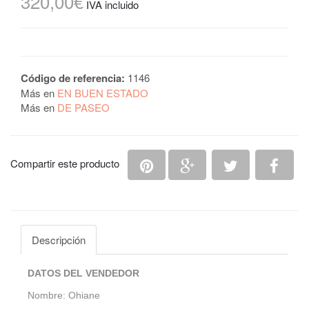
320,00€
IVA incluido
Código de referencia:
1146
Más en
EN BUEN ESTADO
Más en
DE PASEO
Compartir en Pinterest
Compartir en Google
Compartir en 
Comp
Compartir este producto
Descripción
DATOS DEL VENDEDOR
Nombre: Ohiane