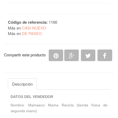
Código de referencia:
1166
Más en
CASI NUEVO
Más en
DE PASEO
Compartir en Pinterest
Compartir en Google
Compartir en 
Comp
Compartir este producto
Descripción
DATOS DEL VENDEDOR
Nombre: Mamaeco Mama Recicla (tienda física de
segunda mano)