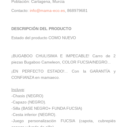
Población: Cartagena, Murcia
Contacto
:
info@mama-eco.es
, 868979681
DESCRIPCIÓN DEL PRODUCTO
Estado del producto COMO NUEVO
¡BUGABOO CHULISIMA E IMPECABLE!
Carro de 2
piezas Bugaboo Cameleon, COLOR FUCSIA/NEGRO...
¡EN PERFECTO ESTADO!... Con la GARANTÍA y
CONFIANZA en mamaeco.
Incluye
:
-Chasis (NEGRO)
-Capazo (NEGRO).
-Silla (BASE NEGRO+ FUNDA FUCSIA)
-Cesta inferior (NEGRO).
-Juego personalización FUCSIA (capota, cubrepiés
capazo y funda de silla)