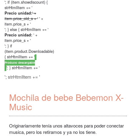
'; if (item.showdiscount) {
strHtmlItem += '
' +
Precio unidad:
item.price_old_s + '
' +
item.price_s + '
'; } else { strHtmlItem += '
' +
Precio unidad:
item.price_s + '
'; } if
(item.product.Downloadable)
{ strHtmlItem += '
Producto descargable
'; } strHtmlItem += '
'; strHtmlItem += '
Mochila de bebe Bebemon X-
Music
Originariamente tenía unos altavoces para poder conectar
musica, pero los retiramos y ya no los tiene.