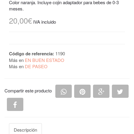
Color naranja. Incluye cojin adaptador para bebes de 0-3
meses.
20,00€
IVA incluido
Código de referencia:
1190
Más en
EN BUEN ESTADO
Más en
DE PASEO
Compartir en Whatsapp
Compartir en Pintere
Compartir e
Comp
Compartir este producto
Compartir en Facebook
Descripción