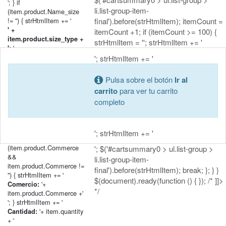
'; } if
li.list-group-item-
(item.product.Name_size
!= '') { strHtmlItem += '
final').before(strHtmlItem); itemCount =
' +
itemCount +1; if (itemCount >= 100) {
item.product.size_type +
strHtmlItem = ''; strHtmlItem += '
'+
':
item.product.Name_size + '
'; strHtmlItem += '
'; } if
(item.product.Name_classification
Pulsa sobre el botón
Ir al
!= '') { strHtmlItem += '
carrito
para ver tu carrito
' +
completo
item.product.classification_type
'+
+ ':
item.product.Name_classification
+ '
'; strHtmlItem += '
'; } if
(item.product.Commerce
'; $('#cartsummary0 > ul.list-group >
&&
li.list-group-item-
item.product.Commerce !=
final').before(strHtmlItem); break; }; } }
'') { strHtmlItem += '
$(document).ready(function () { }); /* ]]>
'+
Comercio:
*/
item.product.Commerce +'
'; } strHtmlItem += '
'+ item.quantity
Cantidad:
+ '