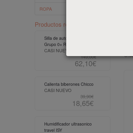
bebe
ROPA
su c
pueda
Productos recomendados
En e
Silla de auto Bebeconfort
Grupo 0+ Roja
CASI NUEVO
Orde
149,00€
62,10€
Calienta biberones Chicco
CASI NUEVO
39,90€
18,65€
Humidificador ultrasonico
travel ISY