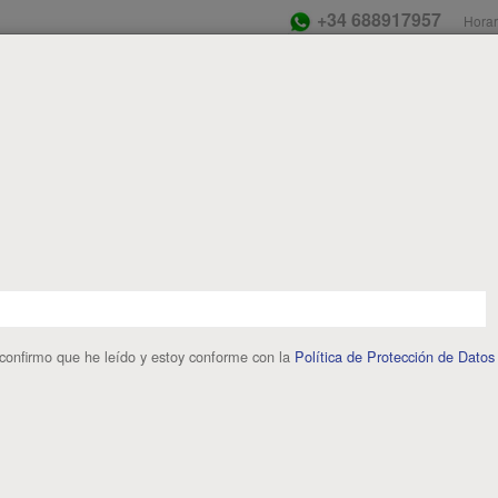
+34 688917957
Horar
A COMER
DE PASEO
A DORMIR
ROPA
Casinos Not O
ndependent Casinos Not On Gamstop
Meilleur Casino En Lign
 VIAJE
ar con un recién nacido es prácticamente imposible pero a medida
iréis mejor para ello. Es importante estar bien preparados para no 
s más importantes al viajar con bebes/niños es sentirnos cómodos.
bebes
pueden disfrutar igual que los padres durante un viaje descubr
 confirmo que he leído y estoy conforme con la
Política de Protección de Datos
lo que no es necesario que los padres renuncien a su afición de viaja
sible valiendo totalmente la pena y constituyendo una experiencia enriqu
que tener en cuenta que el ritmo del viaje tiene que adecuarse a 
ebe
está acostumbrado. Sacarlo de esa rutina es exponerse a un buen 
s necesidades.
uchos hoteles disponen de alquiler de cunas pero resulta más econ