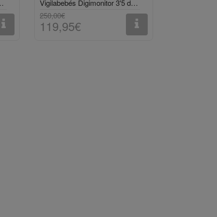
s Chicco casa + auto
Vigilabebés Digimonitor 3'5 de Miniland
250,00€
119,95€