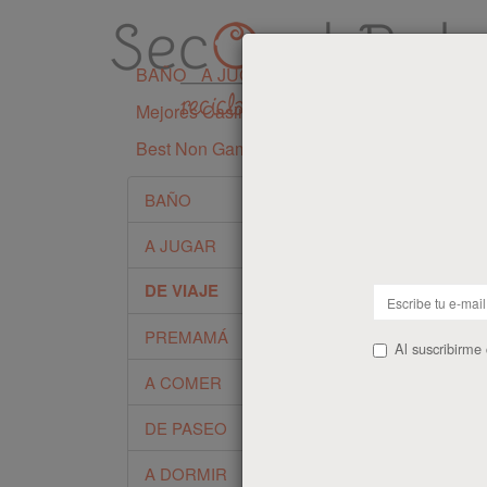
BAÑO
A JUGAR
DE VIAJE
PREMAMÁ
Mejores Casinos Sin Licencia En España
I
Best Non Gamstop Casinos UK
DE
BAÑO
A JUGAR
Viaj
sent
DE VIAJE
cosa
PREMAMÁ
Los 
Al suscribirme
por 
A COMER
impo
Hay 
DE PASEO
el b
a su
A DORMIR
En m