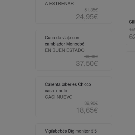
A ESTRENAR
51,35€
24,95€
14
6
Cuna de viaje con
cambiador Monbebé
EN BUEN ESTADO
69,00€
37,50€
Calienta biberies Chicco
casa + auto
CASI NUEVO
39,90€
18,65€
Vigilabebés Digimonitor 3'5