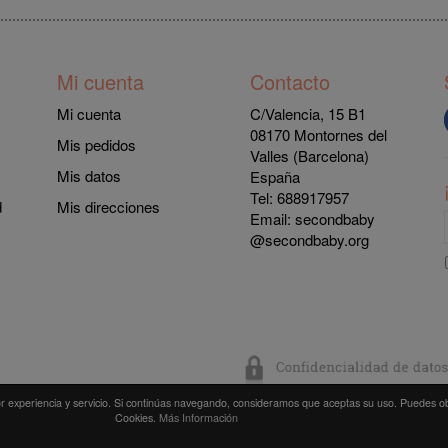
Mi cuenta
Contacto
Mi cuenta
C/Valencia, 15 B1
08170 Montornes del
Mis pedidos
Valles (Barcelona)
Mis datos
España
Tel: 688917957
d
Mis direcciones
Email:
secondbaby
@secondbaby.org
or experiencia y servicio. Si continúas navegando, consideramos que aceptas su uso. Puedes o
Cookies.
Más Información