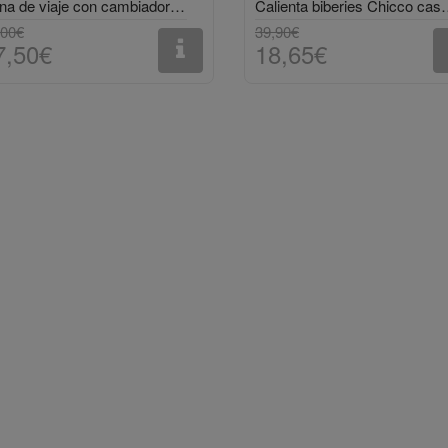
Cuna de viaje con cambiador Monbebé
Calienta biberie
,00€
39,90€
7,50€
18,65€