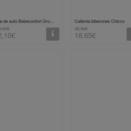
Silla de auto Bebeconfort Grupo 0+ Roja
Calienta biberones Chicco
9,00€
39,90€
2,10€
18,65€