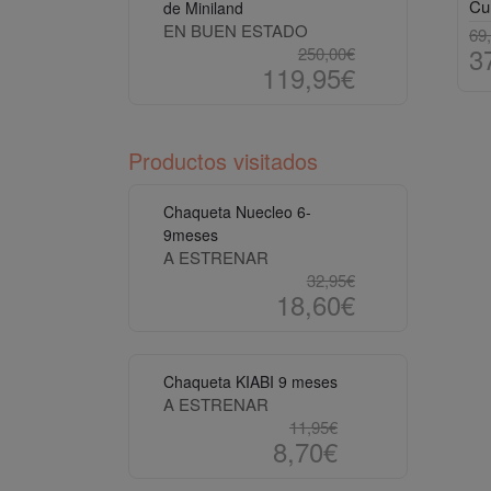
de Miniland
EN BUEN ESTADO
69
3
250,00€
119,95€
Productos visitados
Chaqueta Nuecleo 6-
9meses
A ESTRENAR
32,95€
18,60€
Chaqueta KIABI 9 meses
A ESTRENAR
11,95€
8,70€