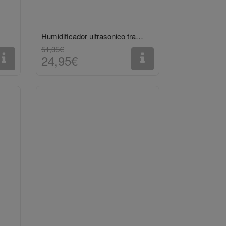
Humidificador ultrasonico travel ISY
51,35€
24,95€