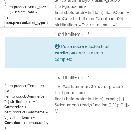
'; } if
li.list-group-item-
(item.product.Name_size
!= '') { strHtmlItem += '
final').before(strHtmlItem); itemCount =
' +
itemCount +1; if (itemCount >= 100) {
item.product.size_type +
strHtmlItem = ''; strHtmlItem += '
'+
':
item.product.Name_size + '
'; strHtmlItem += '
'; } if
(item.product.Name_classification
Pulsa sobre el botón
Ir al
!= '') { strHtmlItem += '
carrito
para ver tu carrito
' +
completo
item.product.classification_type
'+
+ ':
item.product.Name_classification
+ '
'; strHtmlItem += '
'; } if
(item.product.Commerce
'; $('#cartsummary0 > ul.list-group >
&&
li.list-group-item-
item.product.Commerce !=
final').before(strHtmlItem); break; }; } }
'') { strHtmlItem += '
$(document).ready(function () { }); /* ]]>
'+
Comercio:
*/
item.product.Commerce +'
'; } strHtmlItem += '
'+ item.quantity
Cantidad:
+ '