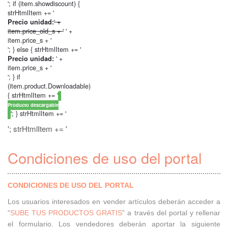
'; if (item.showdiscount) {
strHtmlItem += '
' +
Precio unidad:
item.price_old_s + '
' +
item.price_s + '
'; } else { strHtmlItem += '
' +
Precio unidad:
item.price_s + '
'; } if
(item.product.Downloadable)
{ strHtmlItem += '
Producto descargable
'; } strHtmlItem += '
'; strHtmlItem += '
Condiciones de uso del portal
CONDICIONES DE USO DEL PORTAL
Los usuarios interesados en vender artículos deberán acceder a
“
SUBE TUS PRODUCTOS GRATIS
” a través del portal y rellenar
el formulario. Los vendedores deberán aportar la siguiente