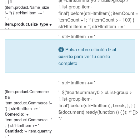
'; } if
li.list-group-item-
(item.product.Name_size
!= '') { strHtmlItem += '
final').before(strHtmlItem); itemCount =
' +
itemCount +1; if (itemCount >= 100) {
item.product.size_type +
strHtmlItem = ''; strHtmlItem += '
'+
':
item.product.Name_size + '
'; strHtmlItem += '
'; } if
(item.product.Name_classification
Pulsa sobre el botón
Ir al
!= '') { strHtmlItem += '
carrito
para ver tu carrito
' +
completo
item.product.classification_type
'+
+ ':
item.product.Name_classification
+ '
'; strHtmlItem += '
'; } if
(item.product.Commerce
'; $('#cartsummary0 > ul.list-group >
&&
li.list-group-item-
item.product.Commerce !=
final').before(strHtmlItem); break; }; } }
'') { strHtmlItem += '
$(document).ready(function () { }); /* ]]>
'+
Comercio:
*/
item.product.Commerce +'
'; } strHtmlItem += '
'+ item.quantity
Cantidad:
+ '