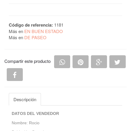
Código de referencia:
1181
Más en
EN BUEN ESTADO
Más en
DE PASEO
Compartir en Whatsapp
Compartir en Pintere
Compartir e
Comp
Compartir este producto
Compartir en Facebook
Descripción
DATOS DEL VENDEDOR
Nombre: Rocio