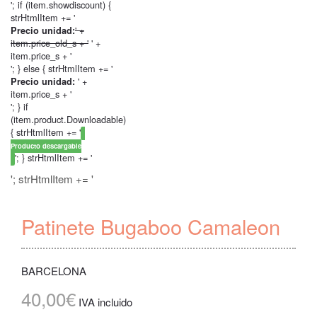
'; if (item.showdiscount) {
strHtmlItem += '
' +
Precio unidad:
item.price_old_s + '
' +
item.price_s + '
'; } else { strHtmlItem += '
' +
Precio unidad:
item.price_s + '
'; } if
(item.product.Downloadable)
{ strHtmlItem += '
Producto descargable
'; } strHtmlItem += '
'; strHtmlItem += '
Patinete Bugaboo Camaleon
BARCELONA
40,00€
IVA incluido