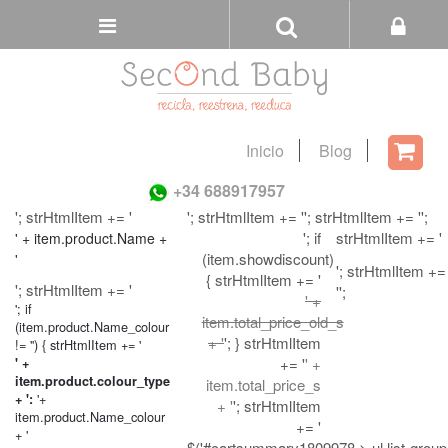
Buscar
Tienda
Inicio
Blog
Carri
+34 688917957
'; strHtmlItem += '
'; strHtmlItem += '
'; strHtmlItem += '
';
'; if
strHtmlItem += '
' + item.product.Name +
(item.showdiscount)
'
'; strHtmlItem +=
{ strHtmlItem += '
'; strHtmlItem += '
'';
' +
'; if
item.total_price_old_s
(item.product.Name_colour
+ '
'; } strHtmlItem
!= '') { strHtmlItem += '
+= '
' +
' +
item.product.colour_type
item.total_price_s
'+
+ ':
+ '
'; strHtmlItem
item.product.Name_colour
+= '
+ '
$('#cartsummary1809978 > ul.list-group