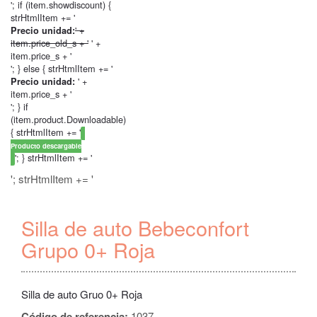
'; if (item.showdiscount) {
strHtmlItem += '
' +
Precio unidad:
item.price_old_s + '
' +
item.price_s + '
'; } else { strHtmlItem += '
' +
Precio unidad:
item.price_s + '
'; } if
(item.product.Downloadable)
{ strHtmlItem += '
Producto descargable
'; } strHtmlItem += '
'; strHtmlItem += '
Silla de auto Bebeconfort
Grupo 0+ Roja
Silla de auto Gruo 0+ Roja
Código de referencia:
1037