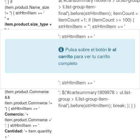
'; } if
> li.list-group-item-
(item.product.Name_size
!= '') { strHtmlItem += '
final').before(strHtmlItem); itemCount =
' +
itemCount +1; if (itemCount >= 100) {
item.product.size_type +
strHtmlItem = ''; strHtmlItem += '
'+
':
item.product.Name_size + '
'; strHtmlItem += '
'; } if
(item.product.Name_classification
Pulsa sobre el botón
Ir al
!= '') { strHtmlItem += '
carrito
para ver tu carrito
' +
completo
item.product.classification_type
'+
+ ':
item.product.Name_classification
+ '
'; strHtmlItem += '
'; } if
(item.product.Commerce
'; $('#cartsummary1809978 > ul.list-
&&
group > li.list-group-item-
item.product.Commerce !=
final').before(strHtmlItem); break; }; } }
'') { strHtmlItem += '
'+
Comercio:
item.product.Commerce +'
'; } strHtmlItem += '
'+ item.quantity
Cantidad:
+ '