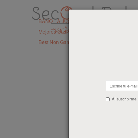
BAÑO
A JUGAR
DE VIAJE
PREMAMÁ
Mejores Casinos Sin Licencia En España
I
Best Non Gamstop Casinos UK
Al suscribirme