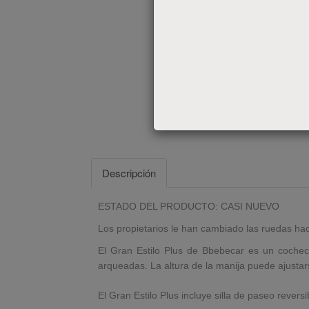
Descripción
ESTADO DEL PRODUCTO: CASI NUEVO
Los propietarios le han cambiado las ruedas ha
El Gran Estilo Plus de Bbebecar es un cochec
arqueadas.
La altura de la manija puede ajusta
El Gran Estilo Plus incluye silla de paseo revers