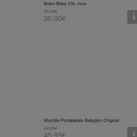
Bolso Baby Clic Juno
55,95€
36,00€
Mochila Portabebés Babyjörn Original
82,00€
45,95€