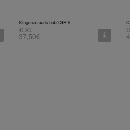
Slingeeze porta bebé GRIS
C
45,00€
9
37,50€
4