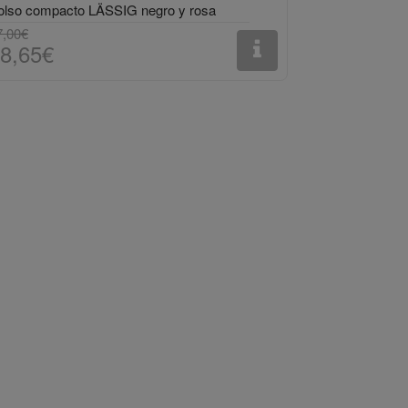
olso compacto LÄSSIG negro y rosa
7,00€
8,65€