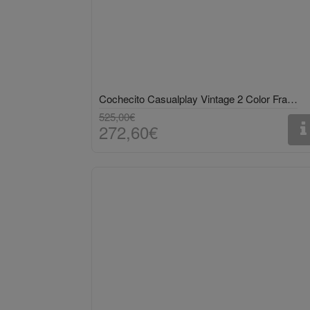
Cochecito Casualplay Vintage 2 Color Frambuesa
525,00€
272,60€