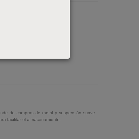
grande de compras de metal y suspensión suave
ara facilitar el almacenamiento.