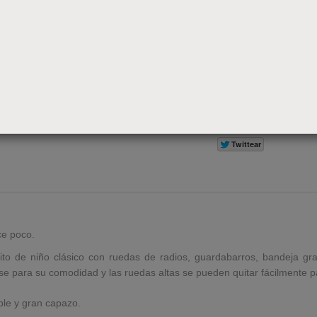
487,00€
1295,00€
-62.39%
Ahorra 808,00€
Añadir al carrito
ce poco.
ito de niño clásico con ruedas de radios, guardabarros, bandeja 
rse para su comodidad y las ruedas altas se pueden quitar fácilmente p
ible y gran capazo.