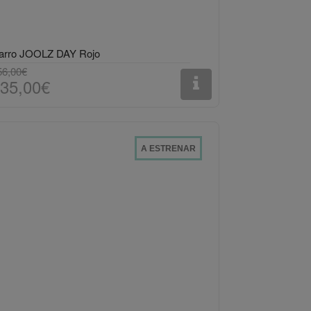
arro JOOLZ DAY Rojo
56,00€
35,00€
A ESTRENAR