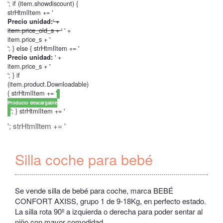
'; if (item.showdiscount) {
strHtmlItem += '
' +
Precio unidad:
item.price_old_s + '
' +
item.price_s + '
'; } else { strHtmlItem += '
' +
Precio unidad:
item.price_s + '
'; } if
(item.product.Downloadable)
{ strHtmlItem += '
Producto descargable
'; } strHtmlItem += '
'; strHtmlItem += '
Silla coche para bebé
Se vende silla de bebé para coche, marca BEBÉ
CONFORT AXISS, grupo 1 de 9-18Kg, en perfecto estado.
La silla rota 90º a izquierda o derecha para poder sentar al
niño con mayor comodidad.