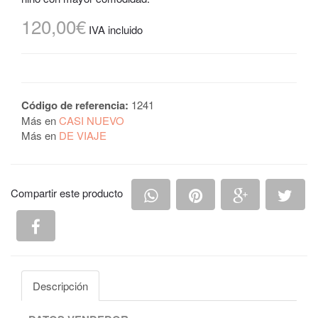
120,00€
IVA incluido
Código de referencia:
1241
Más en
CASI NUEVO
Más en
DE VIAJE
Compartir en Whatsapp
Compartir en Pintere
Compartir e
Comp
Compartir este producto
Compartir en Facebook
Descripción