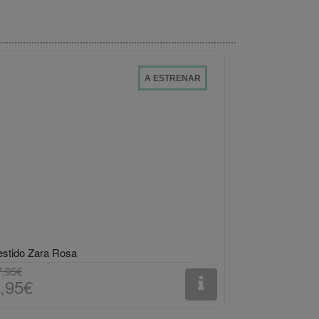
A ESTRENAR
estido Zara Rosa
7,95€
,95€