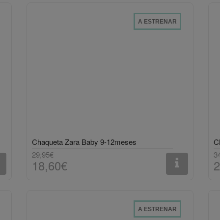
A ESTRENAR
Chaqueta Zara Baby 9-12meses
C
29,95€
3
18,60€
2
A ESTRENAR