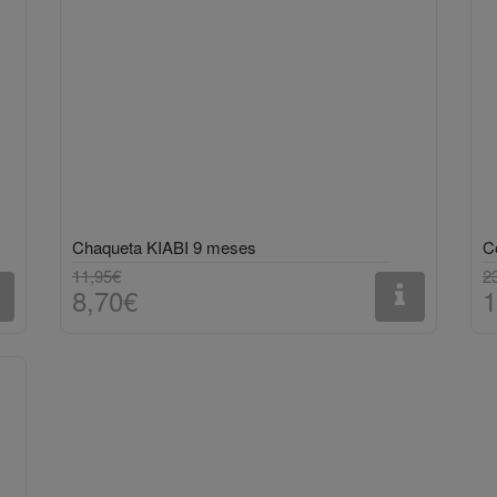
Chaqueta KIABI 9 meses
C
11,95€
2
8,70€
1