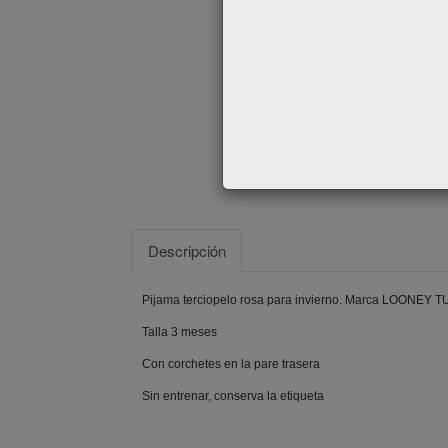
Descripción
Pijama terciopelo rosa para invierno. Marca LOONEY 
Talla 3 meses
Con corchetes en la pare trasera
Sin entrenar, conserva la etiqueta