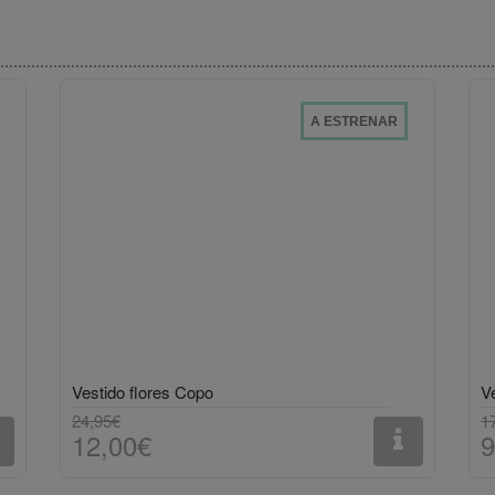
A ESTRENAR
Vestido flores Copo
V
24,95€
1
12,00€
9