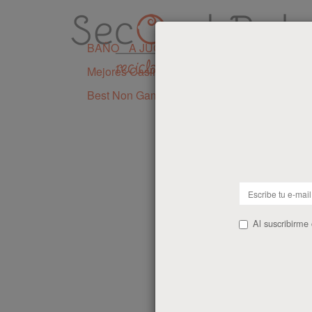
BAÑO
A JUGAR
DE VIAJE
PREMAMÁ
Mejores Casinos Sin Licencia En España
I
Best Non Gamstop Casinos UK
Al suscribirme