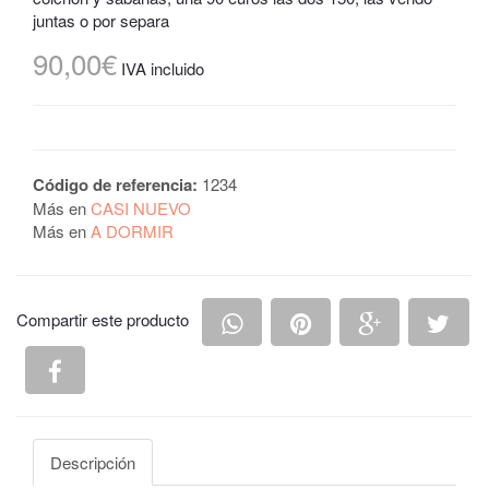
juntas o por separa
90,00€
IVA incluido
Código de referencia:
1234
Más en
CASI NUEVO
Más en
A DORMIR
Compartir en Whatsapp
Compartir en Pintere
Compartir e
Comp
Compartir este producto
Compartir en Facebook
Descripción