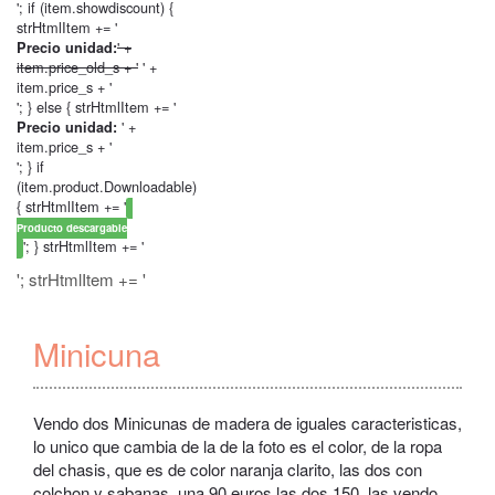
'; if (item.showdiscount) {
strHtmlItem += '
' +
Precio unidad:
item.price_old_s + '
' +
item.price_s + '
'; } else { strHtmlItem += '
' +
Precio unidad:
item.price_s + '
'; } if
(item.product.Downloadable)
{ strHtmlItem += '
Producto descargable
'; } strHtmlItem += '
'; strHtmlItem += '
Minicuna
Vendo dos Minicunas de madera de iguales caracteristicas,
lo unico que cambia de la de la foto es el color, de la ropa
del chasis, que es de color naranja clarito, las dos con
colchon y sabanas, una 90 euros las dos 150, las vendo