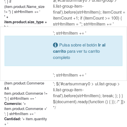
'; } if
li.list-group-item-
(item.product.Name_size
!= '') { strHtmlItem += '
final').before(strHtmlItem); itemCount =
' +
itemCount +1; if (itemCount >= 100) {
item.product.size_type +
strHtmlItem = ''; strHtmlItem += '
'+
':
item.product.Name_size + '
'; strHtmlItem += '
'; } if
(item.product.Name_classification
Pulsa sobre el botón
Ir al
!= '') { strHtmlItem += '
carrito
para ver tu carrito
' +
completo
item.product.classification_type
'+
+ ':
item.product.Name_classification
+ '
'; strHtmlItem += '
'; } if
(item.product.Commerce
'; $('#cartsummary0 > ul.list-group >
&&
li.list-group-item-
item.product.Commerce !=
final').before(strHtmlItem); break; }; } }
'') { strHtmlItem += '
$(document).ready(function () { }); /* ]]>
'+
Comercio:
*/
item.product.Commerce +'
'; } strHtmlItem += '
'+ item.quantity
Cantidad:
+ '