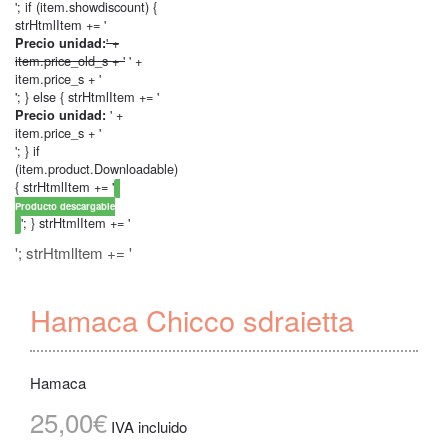
'; if (item.showdiscount) {
strHtmlItem += '
' +
Precio unidad:
item.price_old_s + '
' +
item.price_s + '
'; } else { strHtmlItem += '
' +
Precio unidad:
item.price_s + '
'; } if
(item.product.Downloadable)
{ strHtmlItem += '
Producto descargable
'; } strHtmlItem += '
'; strHtmlItem += '
Hamaca Chicco sdraietta
Hamaca
25,00€
IVA incluido