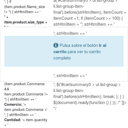
'; } if
li.list-group-item-
(item.product.Name_size
!= '') { strHtmlItem += '
final').before(strHtmlItem); itemCount =
' +
itemCount +1; if (itemCount >= 100) {
item.product.size_type +
strHtmlItem = ''; strHtmlItem += '
'+
':
item.product.Name_size + '
'; strHtmlItem += '
'; } if
(item.product.Name_classification
Pulsa sobre el botón
Ir al
!= '') { strHtmlItem += '
carrito
para ver tu carrito
' +
completo
item.product.classification_type
'+
+ ':
item.product.Name_classification
+ '
'; strHtmlItem += '
'; } if
(item.product.Commerce
'; $('#cartsummary0 > ul.list-group >
&&
li.list-group-item-
item.product.Commerce !=
final').before(strHtmlItem); break; }; } }
'') { strHtmlItem += '
$(document).ready(function () { }); /* ]]>
'+
Comercio:
*/
item.product.Commerce +'
'; } strHtmlItem += '
'+ item.quantity
Cantidad:
+ '