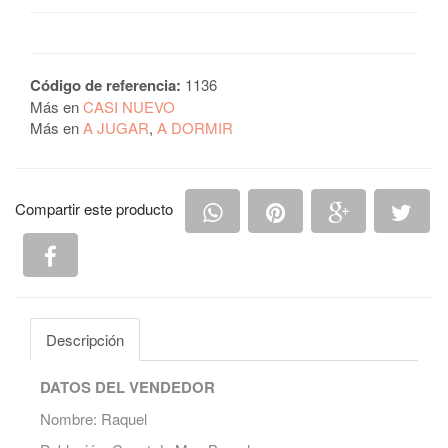
Código de referencia:
1136
Más en
CASI NUEVO
Más en
A JUGAR
,
A DORMIR
Compartir en Whatsapp
Compartir en Pintere
Compartir e
Comp
Compartir este producto
Compartir en Facebook
Descripción
DATOS DEL VENDEDOR
Nombre: Raquel