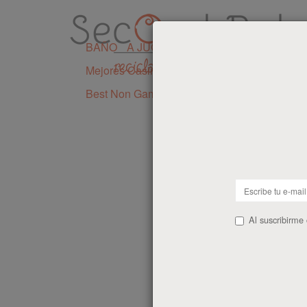
BAÑO
A JUGAR
DE VIAJE
PREMAMÁ
Mejores Casinos Sin Licencia En España
I
Best Non Gamstop Casinos UK
Al suscribirme