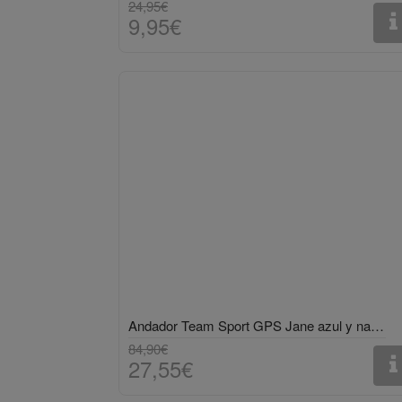
24,95€
9,95€
Andador Team Sport GPS Jane azul y naranja
84,90€
27,55€