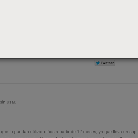
45,95€
79,95€
-42.53%
Ahorra 34,00€
Añadir al carrito
sin usar.
 que lo puedan utilizar niños a partir de 12 meses, ya que lleva un so