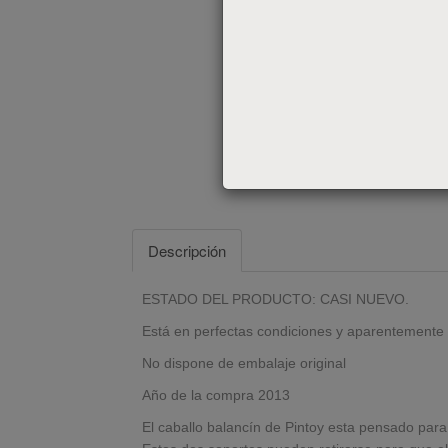
Descripción
ESTADO DEL PRODUCTO: CASI NUEVO.
Está en perfectas condiciones y aparentemente 
No dispone de embalaje original
Año de la compra 2013
El caballo balancín de Pintoy esta pensado para