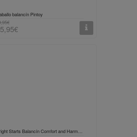
aballo balancín Pintoy
9,95€
5,95€
Bright Starts Balancín Comfort and Harmony