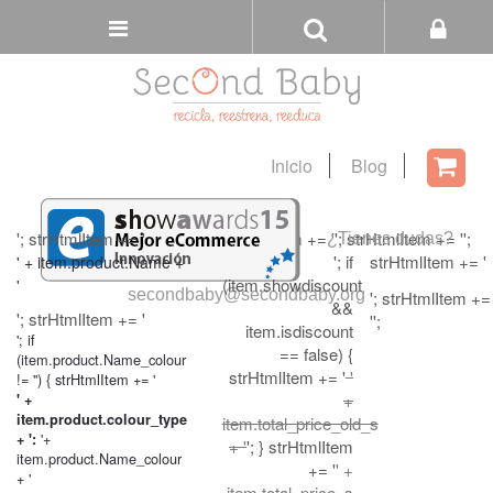
Buscar
Tienda
Inicio
Blog
Carri
'; strHtmlItem += '
'; strHtmlItem += '
'; strHtmlItem += '
';
¿Tienes dudas?
'; if
strHtmlItem += '
' + item.product.Name +
(item.showdiscount
'
secondbaby@secondbaby.org
'; strHtmlItem +=
&&
'; strHtmlItem += '
'';
item.isdiscount
'; if
== false) {
(item.product.Name_colour
strHtmlItem += '
'
!= '') { strHtmlItem += '
+
' +
item.product.colour_type
item.total_price_old_s
'+
+ ':
+ '
'; } strHtmlItem
item.product.Name_colour
+= '
' +
+ '
item.total_price_s