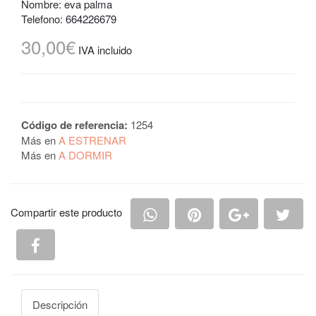
Nombre: eva palma
Telefono: 664226679
30,00€
IVA incluido
Código de referencia:
1254
Más en
A ESTRENAR
Más en
A DORMIR
Compartir en Whatsapp
Compartir en Pintere
Compartir e
Comp
Compartir este producto
Compartir en Facebook
Descripción