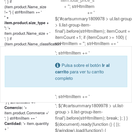
'; } if
+ '
'; strHtmlItem
(item.product.Name_size
!= '') { strHtmlItem += '
+= '
' +
$('#cartsummary1809978 > ul.list-group
item.product.size_type +
> li.list-group-item-
'+
':
final').before(strHtmlItem); itemCount =
item.product.Name_size + '
itemCount +1; if (itemCount >= 100) {
'; } if
strHtmlItem = ''; strHtmlItem += '
(item.product.Name_classification
!= '') { strHtmlItem += '
'; strHtmlItem += '
' +
item.product.classification_type
Pulsa sobre el botón
Ir al
'+
+ ':
item.product.Name_classification
carrito
para ver tu carrito
+ '
completo
'; } if
(item.product.Commerce
&&
'; strHtmlItem += '
item.product.Commerce !=
'') { strHtmlItem += '
'; $('#cartsummary1809978 > ul.list-
'+
Comercio:
group > li.list-group-item-
item.product.Commerce +'
final').before(strHtmlItem); break; }; } }
'; } strHtmlItem += '
'+ item.quantity
Cantidad:
$(document).ready(function () { });
+ '
$(window).load(function() {