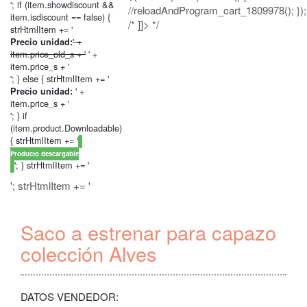
'; if (item.showdiscount &&
//reloadAndProgram_cart_1809978(); });
item.isdiscount == false) {
/* ]]> */
strHtmlItem += '
' +
Precio unidad:
item.price_old_s + '
' +
item.price_s + '
'; } else { strHtmlItem += '
' +
Precio unidad:
item.price_s + '
'; } if
(item.product.Downloadable)
{ strHtmlItem += '
Producto descargable
'; } strHtmlItem += '
'; strHtmlItem += '
Saco a estrenar para capazo
colección Alves
DATOS VENDEDOR: