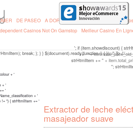
item-final').before(strHtmlItem); itemCount = itemCount +1; if (itemCou
OMER
DE PASEO
A DORMIR
Lactancia y Porteo
Casino
to
ndependent Casinos Not On Gamstop
Meilleur Casino En Lign
'; if (item.showdiscount) { str
rHtmlItem); break; }; } } $(document).ready(function () { }); /* ]]> */
+= '
' + item.total_price_old_
strHtmlItem += '
' + item.total_p
'
'; strHtmlI
olour + '
 + '
+= '
Name_classification + '
= '') { strHtmlItem += '
Extractor de leche eléct
masajeador suave