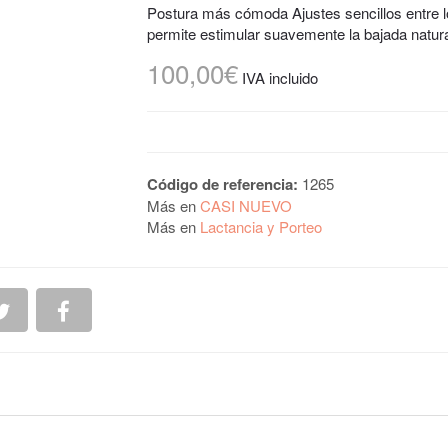
Postura más cómoda Ajustes sencillos entre l
permite estimular suavemente la bajada natura
100,00€
IVA incluido
Código de referencia:
1265
Más en
CASI NUEVO
Más en
Lactancia y Porteo
interest
rtir en Google+
Compartir en Twitter
Compartir en Facebook