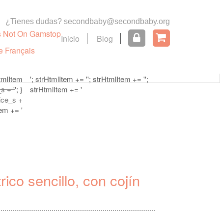
nt >= 100) { strHtmlItem = ''; strHtmlItem += '
¿Tienes dudas?
secondbaby@secondbaby.org
s Not On Gamstop
Inicio
Blog
Carrito
Sin artículos
e Français
HtmlItem
'; strHtmlItem += '
'; strHtmlItem += '
';
s + '
'; }
strHtmlItem += '
rice_s +
tem += '
rico sencillo, con cojín