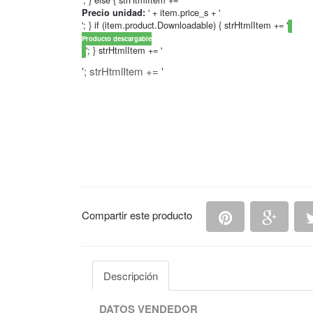
' + item.price_s + '
Precio unidad:
'; } if (item.product.Downloadable) { strHtmlItem += '
Producto descargable
'; } strHtmlItem += '
'; strHtmlItem += '
Compartir en P
Compa
Compartir este producto
Descripción
DATOS VENDEDOR