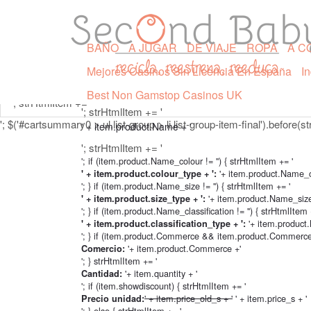
'; strHtmlItem += ''; $('#cartsummary0 > ul.list-group > li.list-group-
'; strHtmlItem += '
BAÑO
A JUGAR
DE VIAJE
ROPA
A C
Pulsa sobre el botón
Ir al carrito
para ver tu carrito comple
Mejores Casinos Sin Licencia En España
I
Best Non Gamstop Casinos UK
'; strHtmlItem += '
'; strHtmlItem += '
'; $('#cartsummary0 > ul.list-group > li.list-group-item-final').before(st
' + item.product.Name + '
'; strHtmlItem += '
'; if (item.product.Name_colour != '') { strHtmlItem += '
'+ item.product.Name_c
' + item.product.colour_type + ':
'; } if (item.product.Name_size != '') { strHtmlItem += '
'+ item.product.Name_size
' + item.product.size_type + ':
'; } if (item.product.Name_classification != '') { strHtmlItem 
'+ item.product.
' + item.product.classification_type + ':
'; } if (item.product.Commerce && item.product.Commerce !
'+ item.product.Commerce +'
Comercio:
'; } strHtmlItem += '
'+ item.quantity + '
Cantidad:
'; if (item.showdiscount) { strHtmlItem += '
' + item.price_old_s + '
' + item.price_s + '
Precio unidad:
'; } else { strHtmlItem += '