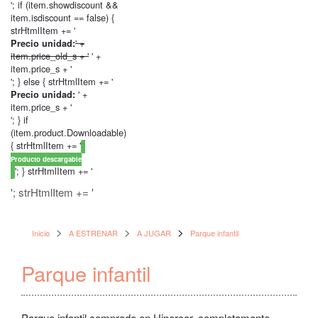
'; if (item.showdiscount &&
item.isdiscount == false) {
strHtmlItem += '
' +
Precio unidad:
item.price_old_s + '
' +
item.price_s + '
'; } else { strHtmlItem += '
' +
Precio unidad:
item.price_s + '
'; } if
(item.product.Downloadable)
{ strHtmlItem += '
Producto descargable
'; } strHtmlItem += '
'; strHtmlItem += '
Inicio
A ESTRENAR
A JUGAR
Parque infantil
Parque infantil
Parque infantil comprado en Hipercor, completamente