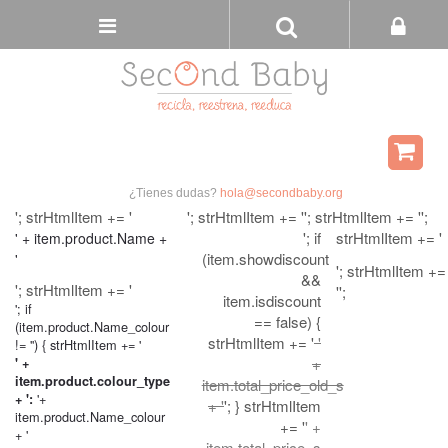
Buscar
Tienda
Carri
¿Tienes dudas?
hola@secondbaby.org
'; strHtmlItem += '
'; strHtmlItem += '
'; strHtmlItem += '
';
'; if
strHtmlItem += '
' + item.product.Name +
(item.showdiscount
'
'; strHtmlItem +=
&&
'; strHtmlItem += '
'';
item.isdiscount
'; if
== false) {
(item.product.Name_colour
strHtmlItem += '
'
!= '') { strHtmlItem += '
+
' +
item.product.colour_type
item.total_price_old_s
'+
+ ':
+ '
'; } strHtmlItem
item.product.Name_colour
+= '
' +
+ '
item.total_price_s