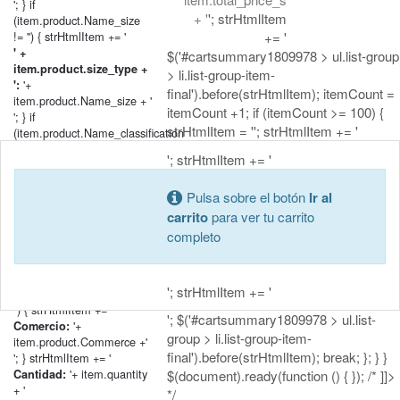
'; } if
+ '
'; strHtmlItem
(item.product.Name_size
!= '') { strHtmlItem += '
+= '
' +
$('#cartsummary1809978 > ul.list-group
item.product.size_type +
> li.list-group-item-
'+
':
final').before(strHtmlItem); itemCount =
item.product.Name_size + '
itemCount +1; if (itemCount >= 100) {
'; } if
strHtmlItem = ''; strHtmlItem += '
(item.product.Name_classification
!= '') { strHtmlItem += '
'; strHtmlItem += '
' +
item.product.classification_type
Pulsa sobre el botón
Ir al
'+
+ ':
item.product.Name_classification
carrito
para ver tu carrito
+ '
completo
'; } if
(item.product.Commerce
&&
'; strHtmlItem += '
item.product.Commerce !=
'') { strHtmlItem += '
'; $('#cartsummary1809978 > ul.list-
'+
Comercio:
group > li.list-group-item-
item.product.Commerce +'
final').before(strHtmlItem); break; }; } }
'; } strHtmlItem += '
'+ item.quantity
Cantidad:
$(document).ready(function () { }); /* ]]>
+ '
*/