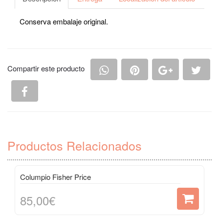
Conserva embalaje original.
Compartir en Whatsapp
Compartir en Pintere
Compartir e
Comp
Compartir este producto
Compartir en Facebook
Productos Relacionados
Columpio Fisher Price
85,00€